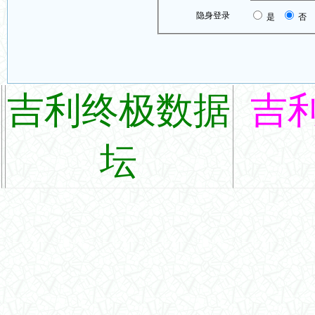
隐身登录
是
否
吉利终极数据
吉
坛