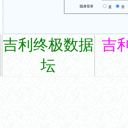
隐身登录
是
否
吉利终极数据
吉
坛