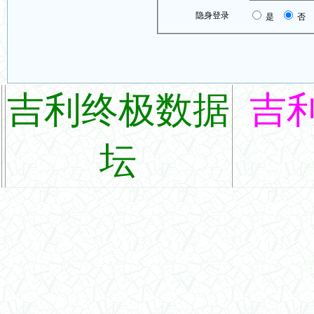
隐身登录
是
否
吉利终极数据
吉
坛