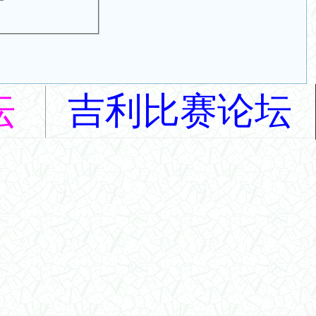
坛
吉利比赛论坛