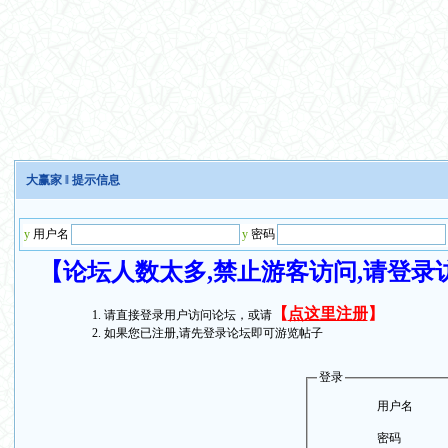
大赢家
‖ 提示信息
【论坛人数太多,禁止游客访问,请登
【
点这里注册
】
请直接登录用户访问论坛，或请
如果您已注册,请先登录论坛即可游览帖子
登录
用户名
密码