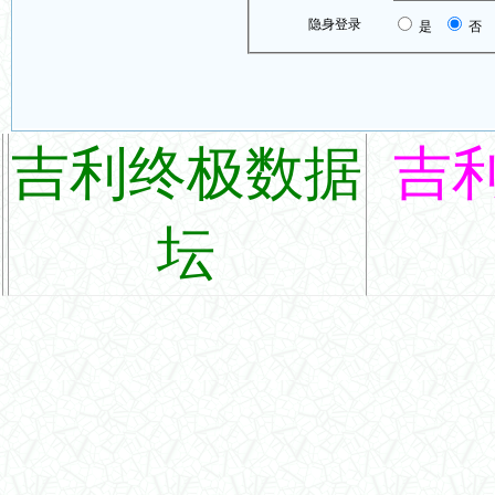
隐身登录
是
否
吉利终极数据
吉
坛