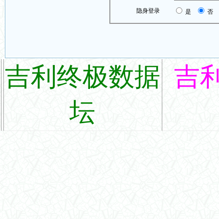
隐身登录
是
否
吉利终极数据
吉
坛