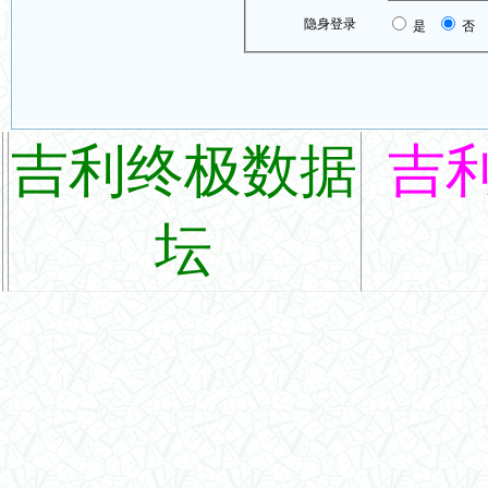
隐身登录
是
否
吉利终极数据
吉
坛