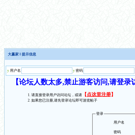
大赢家
‖ 提示信息
【论坛人数太多,禁止游客访问,请登
【
点这里注册
】
请直接登录用户访问论坛，或请
如果您已注册,请先登录论坛即可游览帖子
登录
用户名
密码