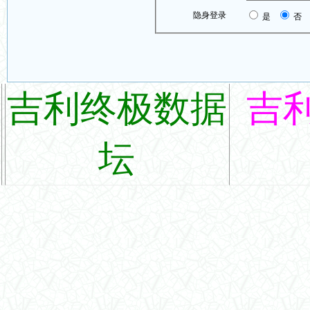
隐身登录
是
否
吉利终极数据
吉
坛