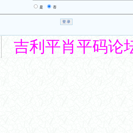
是
否
吉利平肖平码论