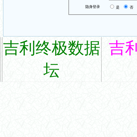
隐身登录
是
否
吉利终极数据
吉
坛