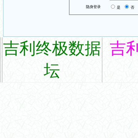
隐身登录
是
否
吉利终极数据
吉
坛