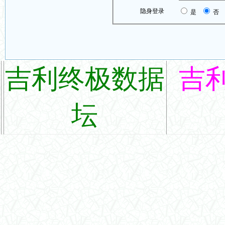
隐身登录
是
否
吉利终极数据
吉
坛