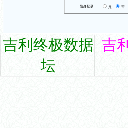
隐身登录
是
否
吉利终极数据
吉
坛