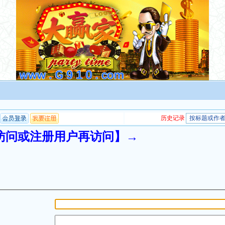
录访问或注册用户再访问】→