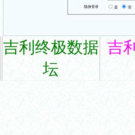
隐身登录
是
否
吉利终极数据
吉
坛