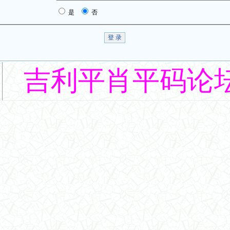
是
否
吉利平肖平码论