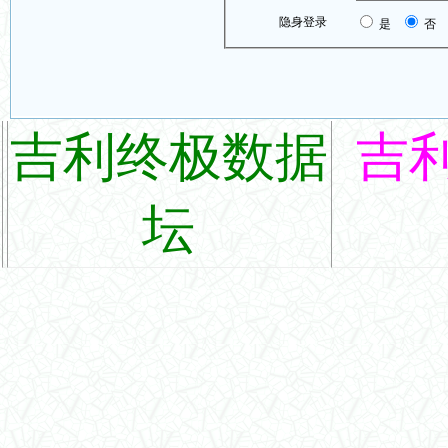
隐身登录
是
否
吉利终极数据
吉
坛