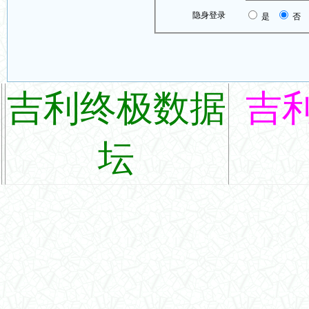
隐身登录
是
否
吉利终极数据
吉
坛