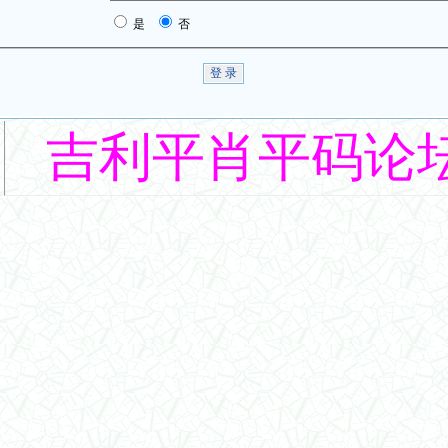
是
否
吉利平肖平码论