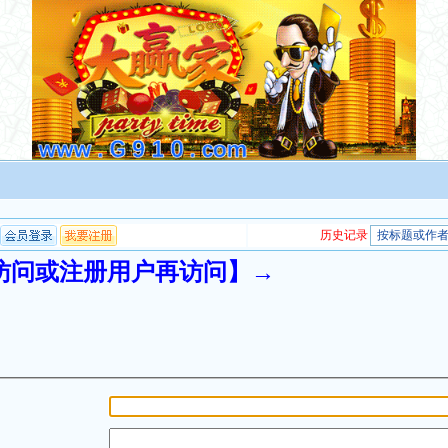
录访问或注册用户再访问】→