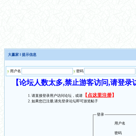
大赢家
‖ 提示信息
【论坛人数太多,禁止游客访问,请登
【
点这里注册
】
请直接登录用户访问论坛，或请
如果您已注册,请先登录论坛即可游览帖子
登录
用户名
密码