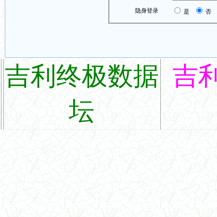
隐身登录
是
否
吉利终极数据
吉
坛