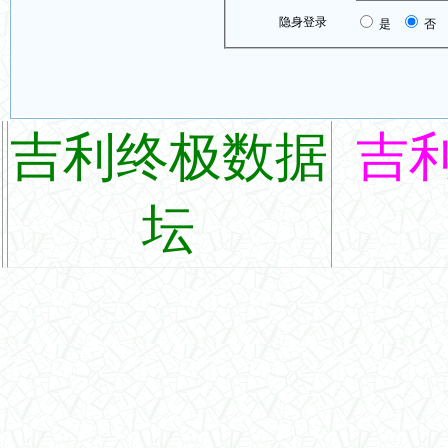
隐身登录
是
否
吉利终极数据
吉
坛