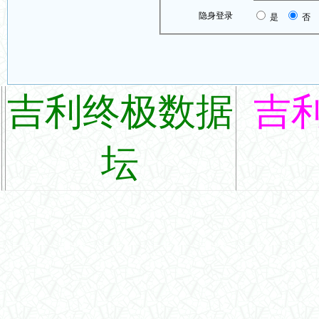
隐身登录
是
否
吉利终极数据
吉
坛