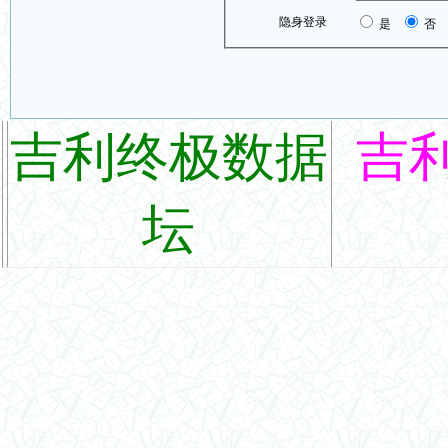
隐身登录
是
否
吉利终极数据
吉
坛