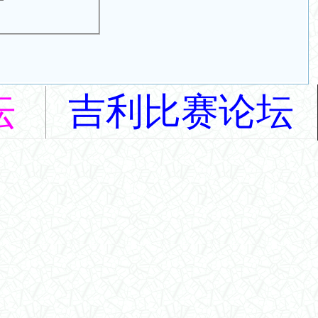
坛
吉利比赛论坛