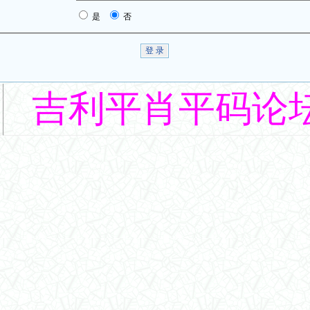
是
否
吉利平肖平码论