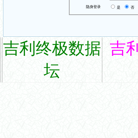
隐身登录
是
否
吉利终极数据
吉
坛