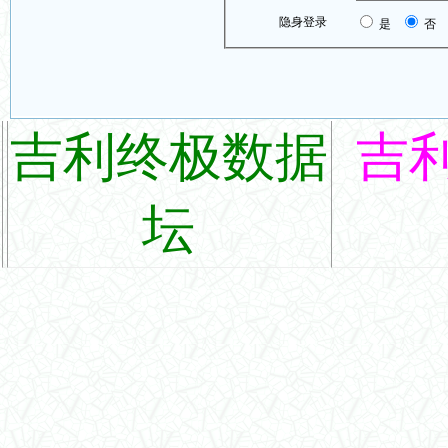
隐身登录
是
否
吉利终极数据
吉
坛