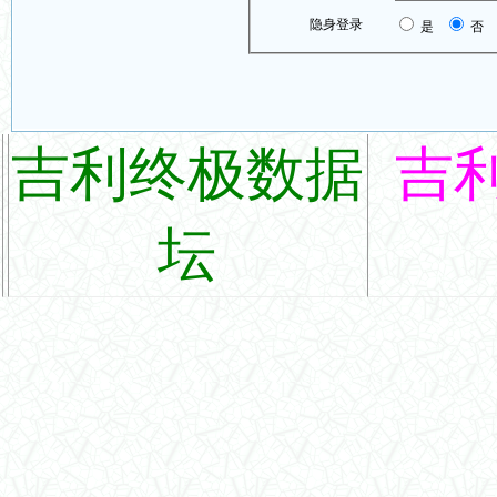
隐身登录
是
否
吉利终极数据
吉
坛