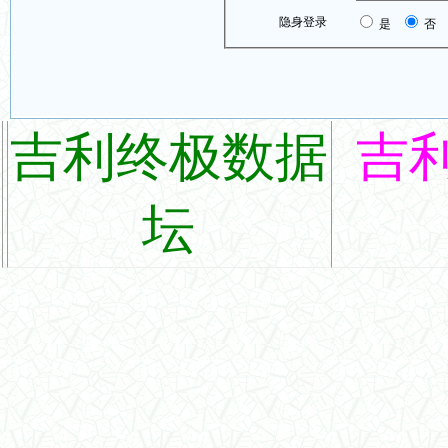
隐身登录
是
否
吉利终极数据
吉
坛