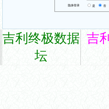
隐身登录
是
否
吉利终极数据
吉
坛