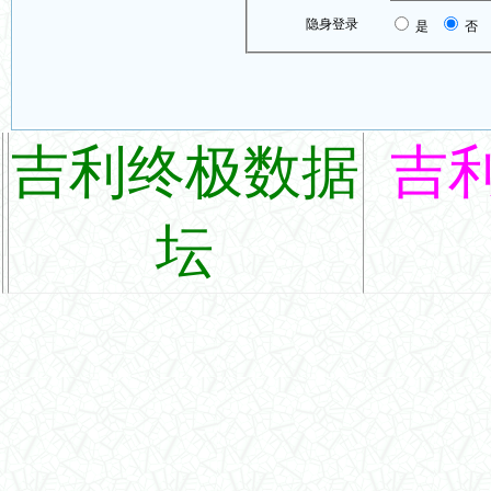
隐身登录
是
否
吉利终极数据
吉
坛