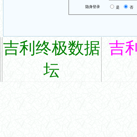
隐身登录
是
否
吉利终极数据
吉
坛