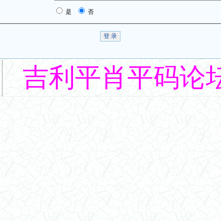
是
否
吉利平肖平码论