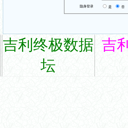
隐身登录
是
否
吉利终极数据
吉
坛