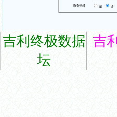
隐身登录
是
否
吉利终极数据
吉
坛