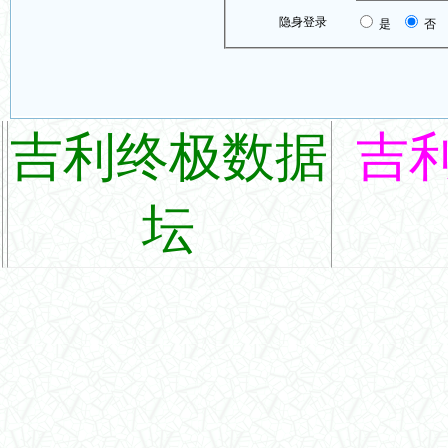
隐身登录
是
否
吉利终极数据
吉
坛