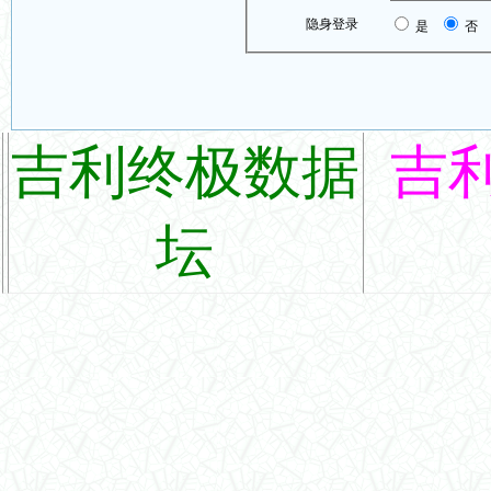
隐身登录
是
否
吉利终极数据
吉
坛