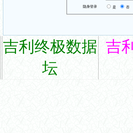
隐身登录
是
否
吉利终极数据
吉
坛