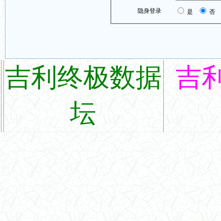
隐身登录
是
否
吉利终极数据
吉
坛