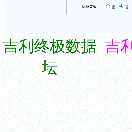
隐身登录
是
否
吉利终极数据
吉
坛