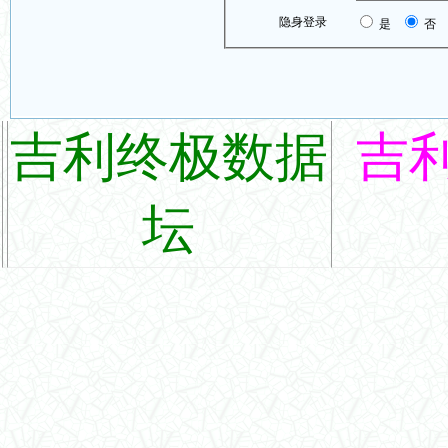
隐身登录
是
否
吉利终极数据
吉
坛