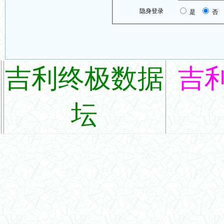
隐身登录
是
否
吉利终极数据
吉
坛