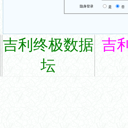
隐身登录
是
否
吉利终极数据
吉
坛