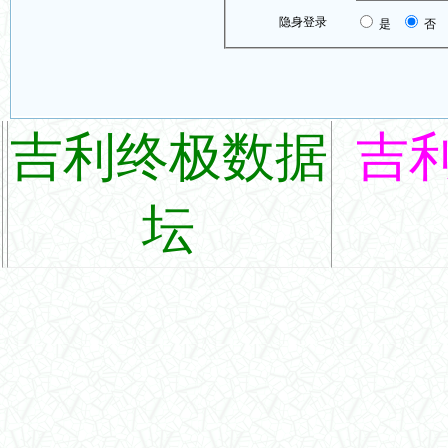
隐身登录
是
否
吉利终极数据
吉
坛