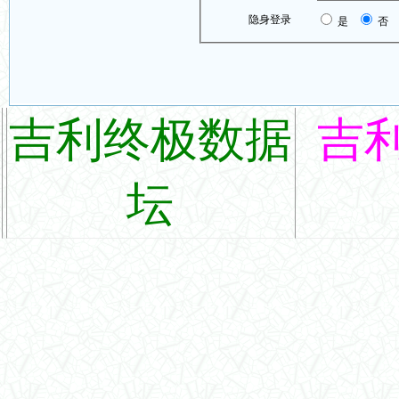
隐身登录
是
否
吉利终极数据
吉
坛