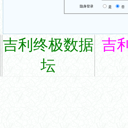
隐身登录
是
否
吉利终极数据
吉
坛