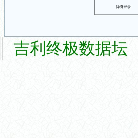
隐身登录
吉利终极数据坛