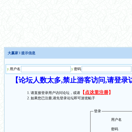
大赢家
‖ 提示信息
【论坛人数太多,禁止游客访问,请登
【
点这里注册
】
请直接登录用户访问论坛，或请
如果您已注册,请先登录论坛即可游览帖子
登录
用户名
密码