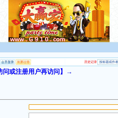
录访问或注册用户再访问】→