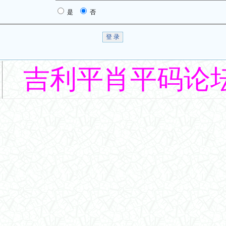
是
否
吉利平肖平码论