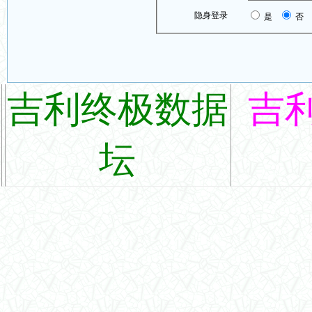
隐身登录
是
否
吉利终极数据
吉
坛