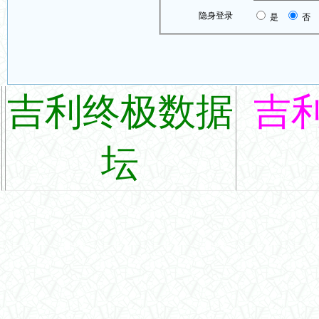
隐身登录
是
否
吉利终极数据
吉
坛