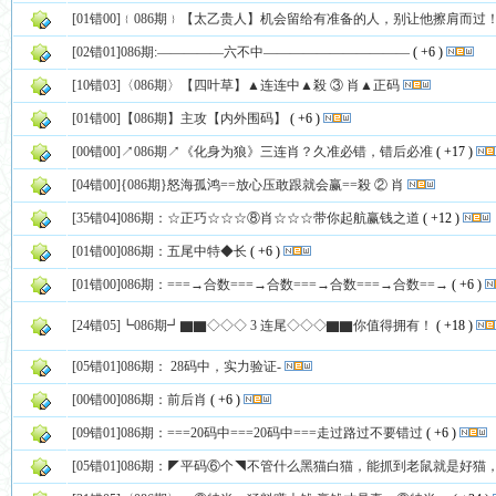
[01错00]﹛086期﹜【太乙贵人】机会留给有准备的人，别让他擦肩而过！
[02错01]086期:—————六不中———————————
( +6 )
[10错03]〈086期〉【四叶草】▲连连中▲殺 ③ 肖▲正码
[01错00]【086期】主攻【内外围码】
( +6 )
[00错00]↗086期↗《化身为狼》三连肖？久准必错，错后必准
( +17 )
[04错00]{086期}怒海孤鸿==放心压敢跟就会赢==殺 ② 肖
[35错04]086期：☆正巧☆☆☆⑧肖☆☆☆带你起航赢钱之道
( +12 )
[01错00]086期：五尾中特◆长
( +6 )
[01错00]086期：===→合数===→合数===→合数===→合数==→
( +6 )
[24错05]┗086期┛▇▇◇◇◇ 3 连尾◇◇◇▇▇你值得拥有！
( +18 )
[05错01]086期： 28码中，实力验证-
[00错00]086期：前后肖
( +6 )
[09错01]086期：===20码中===20码中===走过路过不要错过
( +6 )
[05错01]086期：◤平码⑥个◥不管什么黑猫白猫，能抓到老鼠就是好