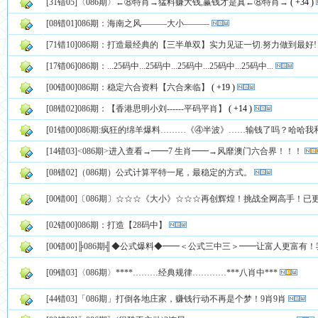
[31错05]〈086期〉←⑧特肖→猛料赚大钱,赢钱才是真←⑧特肖→
( +34 )
[08错01]086期：海南之风———大小———
[71错10]086期：打造最经典的【三半单双】实力见证一切.努力做到最好!
[17错06]086期：...25码中...25码中...25码中...25码中...25码中...
[00错00]086期：稳定六合资料【六合来临】
( +19 )
[08错02]086期：【香港思明小刘------平码平肖】
( +14 )
[01错00]086期:疯狂的绵羊爆料………《④半波》……输钱了吗？哈
[14错03]<086期>进入查看→━━7 生肖━━→风靡澳门六合界！！！
[08错02]（086期）公式计算平特一尾，最稳定的方式。
[00错00]〔086期〕☆☆☆《大小》☆☆☆再创辉煌！挑战全网高手！已
[02错00]086期：打造【28码中】
[00错00]╠086期╣◆公式爆料◆━━＜公式三中三＞━━让富人更富有
[09错03]〈086期〉****………经典规律…………***八肖中***
[44错03]「086期」打倒各地庄家，赚钱行动不再是个梦！9肖9肖