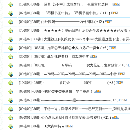
[10错03]086期：经典【5不中】成就梦想，一夜暴富的选择！
[02错01]086期：『琴棋书画中特』『琴棋书画中特』
( +11 )
[02错00]086期:内外围码━━━━━━━内外围码
( +12 )
[75错04]086期：★★★★★〖望码归来〗尽位杀半波★★★★★已发表!
[06错02][086期][大通钱庄]¤长跟发表¤¤¤6 肖中¤¤¤大胆跟这里下注
[00错00]「086期」拖肥㊣天地肖㊣◆实力见证一切◆
( +6 )
[35错04]【086期】战到死也要战，特32码中奖
[02错01]『086期』━━━━ 6 平码━━━━ 实力见证，发财致富.
( +6 )
[00错00]086期：---20码---20码---20码---20码---20码---20码---中特
[10错03]<086期>-------------多叼余------------6尾中------------
( +8 )
[03错01]≮086期≯我的②中②更新快，早早更新！
[07错02]086期:---------------------------跟-----------------------------
( +6 )
[00错00]086期：平特一肖，独家发表区┈━═已经更新═━┈_强料是
[03错01]086期:心心念念原创4 特肖期期发表 经典资料
( +21 )
[04错01]086期：★六肖中特★